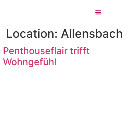
VALORACIÓN INMOBILIARIA
SOLICITUD DE BÚSQUEDA
Location:
Allensbach
Penthouseflair trifft
Wohngefühl